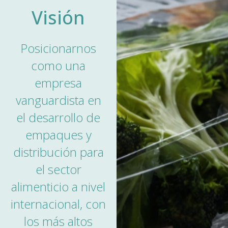
Visión
Posicionarnos
como una
empresa
vanguardista en
el desarrollo de
empaques y
distribución para
el sector
alimenticio a nivel
internacional, con
los más altos