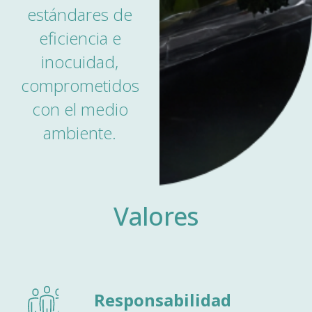
estándares de
eficiencia e
inocuidad,
comprometidos
con el medio
ambiente.
Valores
Responsabilidad