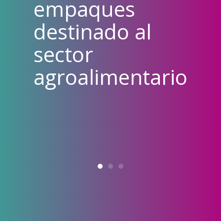
de empaques
para la
agroindustria.
ario